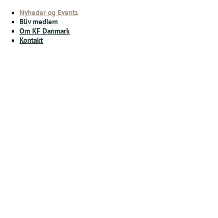
Nyheder og Events
Bliv medlem
Om KF Danmark
Kontakt
Forside
Nyheder og Events
Kokkefoerningen 100 år
Publiceret: 05-05-2026 08:53
Kokkeforeningen Danmark – 100 års jubilæum
Den 9. april 1926 blev Kokkeforeningen Danmark stiftet under
navnet
Køkkenchefernes Forening
på Restaurant Rosenborg i
København.
Grundideen var at samle køkkenchefer fra forskellige
virksomheder for at styrke faglig sparring, dele erfaringer og
opbygge stærke relationer – det, vi i dag kender som netværk
og ERFA-grupper.