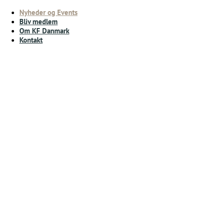
Nyheder og Events
Bliv medlem
Om KF Danmark
Kontakt
Forside
Nyheder og Events
DM i østersåbning og tjener-
battel, DM i
champagnesabling
Publiceret: 23-05-2025 14:37
Det er ved at være oppe over med tilmelding til. DM i
østersåbning, DM i Champagnesabling, samt Tjener Battel.
Sidste mulighed for tilmelding er 9 juni.
Info kan ses i billederne.
Vi ses på Mors til Oktober